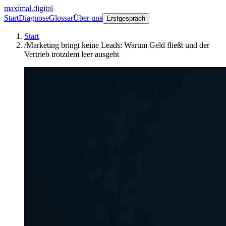
maximal.digital
Start
Diagnose
Glossar
Über uns
Erstgespräch
Start
/
Marketing bringt keine Leads: Warum Geld fließt und der
Vertrieb trotzdem leer ausgeht