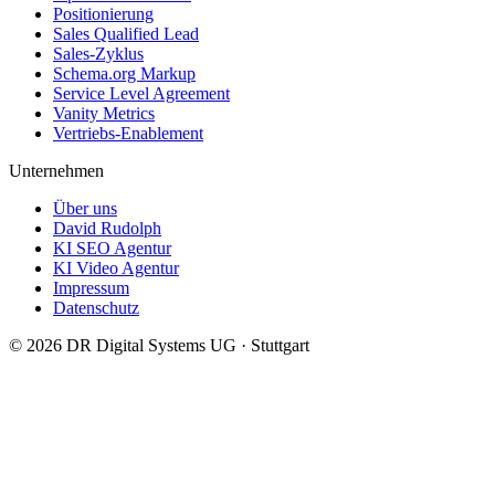
Positionierung
Sales Qualified Lead
Sales-Zyklus
Schema.org Markup
Service Level Agreement
Vanity Metrics
Vertriebs-Enablement
Unternehmen
Über uns
David Rudolph
KI SEO Agentur
KI Video Agentur
Impressum
Datenschutz
© 2026
DR Digital Systems UG
·
Stuttgart