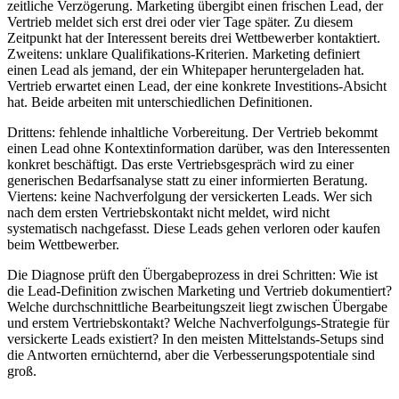
zeitliche Verzögerung. Marketing übergibt einen frischen Lead, der
Vertrieb meldet sich erst drei oder vier Tage später. Zu diesem
Zeitpunkt hat der Interessent bereits drei Wettbewerber kontaktiert.
Zweitens: unklare Qualifikations-Kriterien. Marketing definiert
einen Lead als jemand, der ein Whitepaper heruntergeladen hat.
Vertrieb erwartet einen Lead, der eine konkrete Investitions-Absicht
hat. Beide arbeiten mit unterschiedlichen Definitionen.
Drittens: fehlende inhaltliche Vorbereitung. Der Vertrieb bekommt
einen Lead ohne Kontextinformation darüber, was den Interessenten
konkret beschäftigt. Das erste Vertriebsgespräch wird zu einer
generischen Bedarfsanalyse statt zu einer informierten Beratung.
Viertens: keine Nachverfolgung der versickerten Leads. Wer sich
nach dem ersten Vertriebskontakt nicht meldet, wird nicht
systematisch nachgefasst. Diese Leads gehen verloren oder kaufen
beim Wettbewerber.
Die Diagnose prüft den Übergabeprozess in drei Schritten: Wie ist
die Lead-Definition zwischen Marketing und Vertrieb dokumentiert?
Welche durchschnittliche Bearbeitungszeit liegt zwischen Übergabe
und erstem Vertriebskontakt? Welche Nachverfolgungs-Strategie für
versickerte Leads existiert? In den meisten Mittelstands-Setups sind
die Antworten ernüchternd, aber die Verbesserungspotentiale sind
groß.