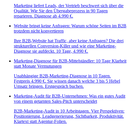
Marketing liefert Leads, der Vertrieb beschwert sich über die
Qualität. Wie Sie den Übergabeprozess in 90 Tagen
reparieren. Diagnose ab 4.990 €.
Website bringt keine Anfragen: Warum schöne Seiten im B2B
trotzdem nicht konvertieren
Ihre B2B-Website hat Traffic, aber keine Anfragen? Die drei
strukturellen Conversion-Killer und wie eine Marketing-
Diagnose sie aufdeckt. 10 Tage, 4.990 €.
Marketing-Diagnose für B2B-Mittelständler: 10 Tage Klarheit
statt Monate Vermutungen
Unabhängige B2B-Marketing-Diagnose in 10 Tagen.
Festpreis 4.990 €. Sie wissen danach welche 3 bis 5 Hebel
Umsatz bringen. Erstgespräch buchen.
Marketing-Audit für B2B-Unternehmen: Was ein gutes Audit
von einem getarnten Sales-Pitch unterscheidet
B2B-Marketing-Audit in 10 Arbeitstagen. Vier Perspektiven:
Positionierung, Leadgenerierung, Sichtbarkeit, Produktivität.
Klartext statt Agentur-Folien.