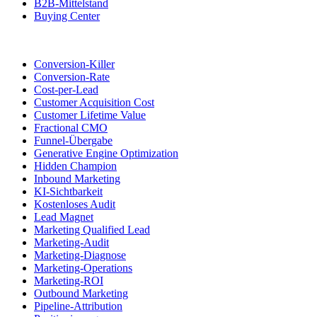
B2B-Mittelstand
Buying Center
Conversion-Killer
Conversion-Rate
Cost-per-Lead
Customer Acquisition Cost
Customer Lifetime Value
Fractional CMO
Funnel-Übergabe
Generative Engine Optimization
Hidden Champion
Inbound Marketing
KI-Sichtbarkeit
Kostenloses Audit
Lead Magnet
Marketing Qualified Lead
Marketing-Audit
Marketing-Diagnose
Marketing-Operations
Marketing-ROI
Outbound Marketing
Pipeline-Attribution