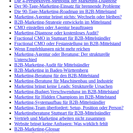
Die 4-Perspektiven-Methodik der Marketing-Diagnose
Der 90-Tage-Marketing-Einsatz für brennende Probleme
Die 90-Tage-Marketing-Roadmap im B2B-Mittelstand
Marketing-Agentur bringt nichts: Wechseln oder bleiben?
B2B-Marketing-Strategie entwickeln im Mittelstand
CMO einstellen oder Agentur beauftragen
Marketing-Diagnose oder kostenloses Audit?
Fractional CMO in Stuttgart für B2B-Mittelständler
Fractional CMO oder Festanstellung im B2B-Mittelstand
Wenn Empfehlungen nicht mehr reichen
Marketing-Agentur oder Beratung: Der strukturelle
Unterschied
B2B-Marketing-Audit für Mittelständler
B2B-Marketing in Baden-Württemberg
Marketing-Beratung für den B2B-Mittelstand
Marketing-Beratung für Maschinenbau und Industrie
Marketing bringt keine Leads: Strukturelle Ursachen
Marketing-Budget-Verschwendung im B2B-Mittelstand
Marketing für Hidden Champions im B2B-Mittelstand
Marketing-Systemaufbau für B2B-Mittelständler
Marketing-Team überfordert: Setup, Position oder Person?
Marketingberatung Stuttgart für B2B-Mittelständler
Vertrieb und Marketing arbeiten nicht zusammen
Website bringt keine Anfragen: Was wirklich fehlt
B2B-Marketing-Glossar