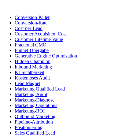
Conversion-Killer
Conversion-Rate
Cost-per-Lead
Customer Acquisition Cost
Customer Lifetime Value
Fractional CMO
Funnel-Übergabe
Generative Engine Optimization
Hidden Champion
Inbound Marketing
KI-Sichtbarkeit
Kostenloses Audit
Lead Magnet
Marketing Qualified Lead
Marketing-Audit
Marketing-Diagnose
Marketing-Operations
Marketing-ROI
Outbound Marketing
Pipeline-Attribution
Positionierung
Sales Qualified Lead