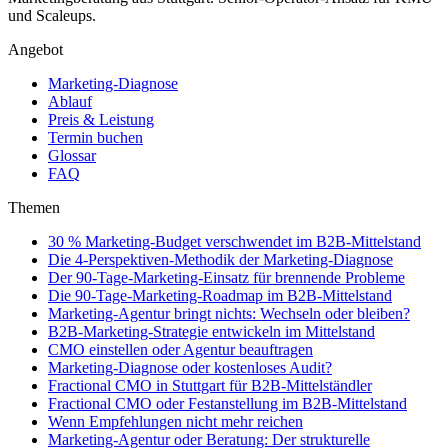
und Scaleups.
Angebot
Marketing-Diagnose
Ablauf
Preis & Leistung
Termin buchen
Glossar
FAQ
Themen
30 % Marketing-Budget verschwendet im B2B-Mittelstand
Die 4-Perspektiven-Methodik der Marketing-Diagnose
Der 90-Tage-Marketing-Einsatz für brennende Probleme
Die 90-Tage-Marketing-Roadmap im B2B-Mittelstand
Marketing-Agentur bringt nichts: Wechseln oder bleiben?
B2B-Marketing-Strategie entwickeln im Mittelstand
CMO einstellen oder Agentur beauftragen
Marketing-Diagnose oder kostenloses Audit?
Fractional CMO in Stuttgart für B2B-Mittelständler
Fractional CMO oder Festanstellung im B2B-Mittelstand
Wenn Empfehlungen nicht mehr reichen
Marketing-Agentur oder Beratung: Der strukturelle