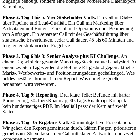
Zugänge benötigt, sondern eine kompakte vorbereitete Datenexport-
Sammlung.
Phase 2, Tag 3 bis 5: Vier Stakeholder-Calls.
Ein Call mit Sales
über Pipeline und Lead-Qualität. Ein Call mit Marketing über
Aktivitäten und Budget. Ein Call mit Operations über Bearbeitung
von Anfragen. Ein separater Call mit der Geschäftsführung über
strategische Erwartungen. Jeder Call dauert 45 bis 60 Minuten und
folgt einer strukturierten Frageliste.
Phase 3, Tag 6 bis 8: Senior-Analyse plus KI-Challenge.
An
einem Tag wird der gesamte Marketing-Stack manuell analysiert. An
einem zweiten Tag werden die Befunde KI-gestützt gegen aktuelle
Markt-, Wettbewerbs- und Positionierungsdaten gechallenged. Was
beides bestätigt, kommt in den Report. Was nur eine Quelle
behauptet, wird verworfen.
Phase 4, Tag 9: Reporting.
Drei klare Teile: Befunde mit harter
Priorisierung, 30-Tage-Roadmap, 90-Tage-Roadmap. Kompakt,
kein hundertseitiges PDF. Im Idealfall passt der Kern auf zwölf
Seiten.
Phase 5, Tag 10: Ergebnis-Call.
80-minütige Live-Präsentation.
Wir gehen den Report gemeinsam durch, klären Fragen, priorisieren
gemeinsam. Sie verlassen den Call mit klaren Antworten und zwei
konkreten Roadmaps.