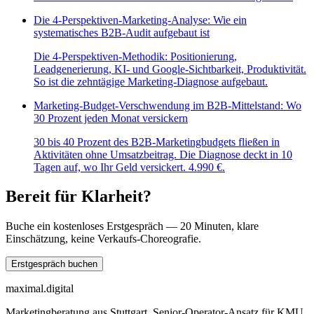
Die 4-Perspektiven-Marketing-Analyse: Wie ein
systematisches B2B-Audit aufgebaut ist
Die 4-Perspektiven-Methodik: Positionierung,
Leadgenerierung, KI- und Google-Sichtbarkeit, Produktivität.
So ist die zehntägige Marketing-Diagnose aufgebaut.
Marketing-Budget-Verschwendung im B2B-Mittelstand: Wo
30 Prozent jeden Monat versickern
30 bis 40 Prozent des B2B-Marketingbudgets fließen in
Aktivitäten ohne Umsatzbeitrag. Die Diagnose deckt in 10
Tagen auf, wo Ihr Geld versickert. 4.990 €.
Bereit für Klarheit?
Buche ein kostenloses Erstgespräch — 20 Minuten, klare
Einschätzung, keine Verkaufs-Choreografie.
Erstgespräch buchen
maximal.digital
Marketingberatung aus Stuttgart. Senior-Operator-Ansatz für KMU