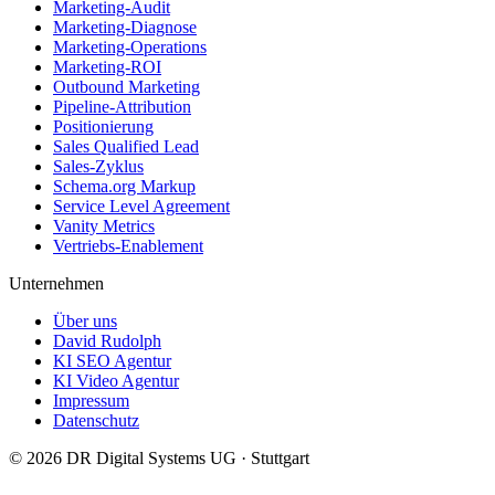
Marketing-Audit
Marketing-Diagnose
Marketing-Operations
Marketing-ROI
Outbound Marketing
Pipeline-Attribution
Positionierung
Sales Qualified Lead
Sales-Zyklus
Schema.org Markup
Service Level Agreement
Vanity Metrics
Vertriebs-Enablement
Unternehmen
Über uns
David Rudolph
KI SEO Agentur
KI Video Agentur
Impressum
Datenschutz
© 2026
DR Digital Systems UG
·
Stuttgart