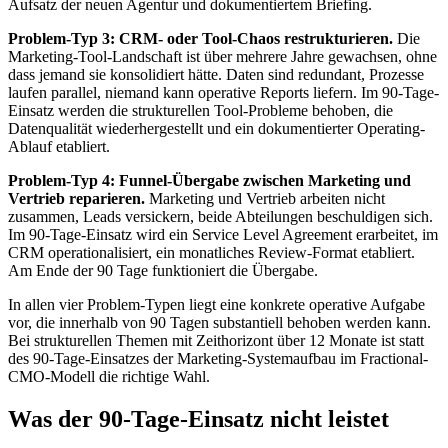
Aufsatz der neuen Agentur und dokumentiertem Briefing.
Problem-Typ 3: CRM- oder Tool-Chaos restrukturieren.
Die
Marketing-Tool-Landschaft ist über mehrere Jahre gewachsen, ohne
dass jemand sie konsolidiert hätte. Daten sind redundant, Prozesse
laufen parallel, niemand kann operative Reports liefern. Im 90-Tage-
Einsatz werden die strukturellen Tool-Probleme behoben, die
Datenqualität wiederhergestellt und ein dokumentierter Operating-
Ablauf etabliert.
Problem-Typ 4: Funnel-Übergabe zwischen Marketing und
Vertrieb reparieren.
Marketing und Vertrieb arbeiten nicht
zusammen, Leads versickern, beide Abteilungen beschuldigen sich.
Im 90-Tage-Einsatz wird ein Service Level Agreement erarbeitet, im
CRM operationalisiert, ein monatliches Review-Format etabliert.
Am Ende der 90 Tage funktioniert die Übergabe.
In allen vier Problem-Typen liegt eine konkrete operative Aufgabe
vor, die innerhalb von 90 Tagen substantiell behoben werden kann.
Bei strukturellen Themen mit Zeithorizont über 12 Monate ist statt
des 90-Tage-Einsatzes der Marketing-Systemaufbau im Fractional-
CMO-Modell die richtige Wahl.
Was der 90-Tage-Einsatz nicht leistet