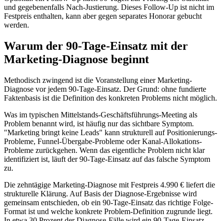
und gegebenenfalls Nach-Justierung. Dieses Follow-Up ist nicht im
Festpreis enthalten, kann aber gegen separates Honorar gebucht
werden.
Warum der 90-Tage-Einsatz mit der
Marketing-Diagnose beginnt
Methodisch zwingend ist die Voranstellung einer Marketing-
Diagnose vor jedem 90-Tage-Einsatz. Der Grund: ohne fundierte
Faktenbasis ist die Definition des konkreten Problems nicht möglich.
Was im typischen Mittelstands-Geschäftsführungs-Meeting als
Problem benannt wird, ist häufig nur das sichtbare Symptom.
"Marketing bringt keine Leads" kann strukturell auf Positionierungs-
Probleme, Funnel-Übergabe-Probleme oder Kanal-Allokations-
Probleme zurückgehen. Wenn das eigentliche Problem nicht klar
identifiziert ist, läuft der 90-Tage-Einsatz auf das falsche Symptom
zu.
Die zehntägige Marketing-Diagnose mit Festpreis 4.990 € liefert die
strukturelle Klärung. Auf Basis der Diagnose-Ergebnisse wird
gemeinsam entschieden, ob ein 90-Tage-Einsatz das richtige Folge-
Format ist und welche konkrete Problem-Definition zugrunde liegt.
In etwa 30 Prozent der Diagnose-Fälle wird ein 90-Tage-Einsatz