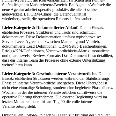
Funnel-Reparatur: die Konversionsraten zwischen den Funnel-
Stufen liegen im Marktreferenz-Bereich. Bei Agentur-Wechsel: die
neue Agentur arbeitet operativ produktiv, die alte ist sauber
abgewickelt. Bei CRM-Chaos: die Datenqualität ist
wiederhergestellt, die operativen Reports laufen sauber.
Liefer-Kategorie 2: Dokumentierter Ablauf.
Die im Einsatz
etablierten Prozesse, Strukturen und Tools sind schriftlich
dokumentiert. Diese Dokumentation umfasst typischerweise:
Service Level Agreement zwischen Marketing und Vertrieb,
dokumentierte Lead-Definitionen, CRM-Setup-Beschreibungen,
Erfolgs-KPI-Definitionen, Verantwortlichkeits-Matrix, monatliche
und quartalsweise Review-Formate. Das Dokument ist so detailliert,
dass das interne Team die Prozesse ohne externe Unterstützung
weiterführen kann.
Liefer-Kategorie 3: Geschulte interne Verantwortliche.
Die im
Einsatz etablierten Strukturen werden während der Stabilisierungs-
Phase an interne Verantwortliche übergeben. Diese Übergabe ist
nicht eine einmalige Schulung, sondern eine begleitete Phase über 4
Wochen, in der die internen Verantwortlichen schrittweise die
operative Führung übernehmen. Die externe Begleitung wird im
letzten Monat reduziert, bis am Tag 90 die volle interne
Verantwortung steht.
Optional: ein Follow-Up nach 90 Tagen zur Prüfung der Stabilität