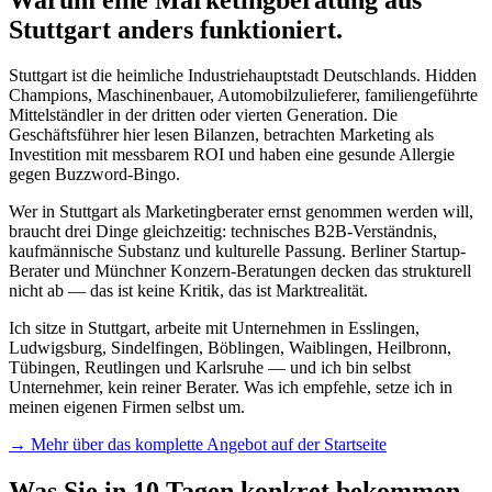
Stuttgart anders funktioniert.
Stuttgart ist die heimliche Industriehauptstadt Deutschlands. Hidden
Champions, Maschinenbauer, Automobilzulieferer, familiengeführte
Mittelständler in der dritten oder vierten Generation. Die
Geschäftsführer hier lesen Bilanzen, betrachten Marketing als
Investition mit messbarem ROI und haben eine gesunde Allergie
gegen Buzzword-Bingo.
Wer in Stuttgart als Marketingberater ernst genommen werden will,
braucht drei Dinge gleichzeitig: technisches B2B-Verständnis,
kaufmännische Substanz und kulturelle Passung. Berliner Startup-
Berater und Münchner Konzern-Beratungen decken das strukturell
nicht ab — das ist keine Kritik, das ist Marktrealität.
Ich sitze in Stuttgart, arbeite mit Unternehmen in Esslingen,
Ludwigsburg, Sindelfingen, Böblingen, Waiblingen, Heilbronn,
Tübingen, Reutlingen und Karlsruhe — und ich bin selbst
Unternehmer, kein reiner Berater. Was ich empfehle, setze ich in
meinen eigenen Firmen selbst um.
→ Mehr über das komplette Angebot auf der Startseite
Was Sie in 10 Tagen konkret bekommen.