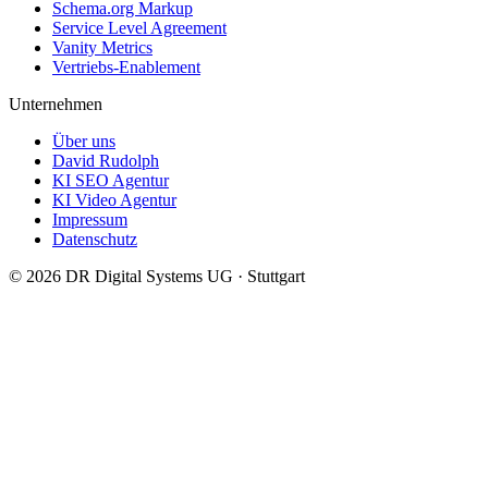
Schema.org Markup
Service Level Agreement
Vanity Metrics
Vertriebs-Enablement
Unternehmen
Über uns
David Rudolph
KI SEO Agentur
KI Video Agentur
Impressum
Datenschutz
© 2026
DR Digital Systems UG
·
Stuttgart