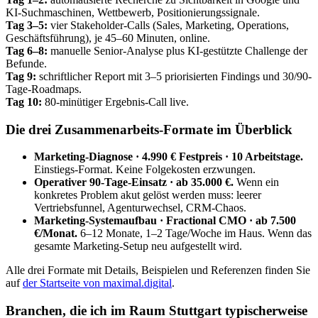
KI-Suchmaschinen, Wettbewerb, Positionierungssignale.
Tag 3–5:
vier Stakeholder-Calls (Sales, Marketing, Operations,
Geschäftsführung), je 45–60 Minuten, online.
Tag 6–8:
manuelle Senior-Analyse plus KI-gestützte Challenge der
Befunde.
Tag 9:
schriftlicher Report mit 3–5 priorisierten Findings und 30/90-
Tage-Roadmaps.
Tag 10:
80-minütiger Ergebnis-Call live.
Die drei Zusammenarbeits-Formate im Überblick
Marketing-Diagnose · 4.990 € Festpreis · 10 Arbeitstage.
Einstiegs-Format. Keine Folgekosten erzwungen.
Operativer 90-Tage-Einsatz · ab 35.000 €.
Wenn ein
konkretes Problem akut gelöst werden muss: leerer
Vertriebsfunnel, Agenturwechsel, CRM-Chaos.
Marketing-Systemaufbau · Fractional CMO · ab 7.500
€/Monat.
6–12 Monate, 1–2 Tage/Woche im Haus. Wenn das
gesamte Marketing-Setup neu aufgestellt wird.
Alle drei Formate mit Details, Beispielen und Referenzen finden Sie
auf
der Startseite von maximal.digital
.
Branchen, die ich im Raum Stuttgart typischerweise