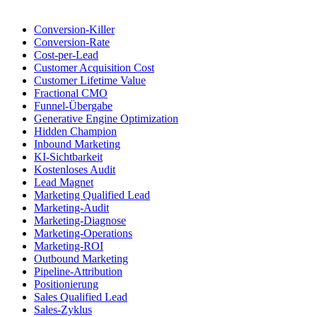
Conversion-Killer
Conversion-Rate
Cost-per-Lead
Customer Acquisition Cost
Customer Lifetime Value
Fractional CMO
Funnel-Übergabe
Generative Engine Optimization
Hidden Champion
Inbound Marketing
KI-Sichtbarkeit
Kostenloses Audit
Lead Magnet
Marketing Qualified Lead
Marketing-Audit
Marketing-Diagnose
Marketing-Operations
Marketing-ROI
Outbound Marketing
Pipeline-Attribution
Positionierung
Sales Qualified Lead
Sales-Zyklus